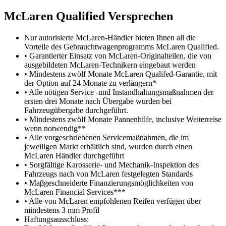
M
c
Laren Qualified Versprechen
Nur autorisierte McLaren-Händler bieten Ihnen all die
Vorteile des Gebrauchtwagenprogramms McLaren Qualified.
• Garantierter Einsatz von McLaren-Originalteilen, die von
ausgebildeten McLaren-Technikern eingebaut werden
• Mindestens zwölf Monate McLaren Qualifed-Garantie, mit
der Option auf 24 Monate zu verlängern*
• Alle nötigen Service -und Instandhaltungsmaßnahmen der
ersten drei Monate nach Übergabe wurden bei
Fahrzeugübergabe durchgeführt.
• Mindestens zwölf Monate Pannenhilfe, inclusive Weiterreise
wenn notwendig**
• Alle vorgeschriebenen Servicemaßnahmen, die im
jeweiligen Markt erhältlich sind, wurden durch einen
McLaren Händler durchgeführt
• Sorgfältige Karosserie- und Mechanik-Inspektion des
Fahrzeugs nach von McLaren festgelegten Standards
• Maβgeschneiderte Finanzierungsmöglichkeiten von
McLaren Financial Services***
• Alle von McLaren empfohlenen Reifen verfügen über
mindestens 3 mm Profil
Haftungsausschluss: