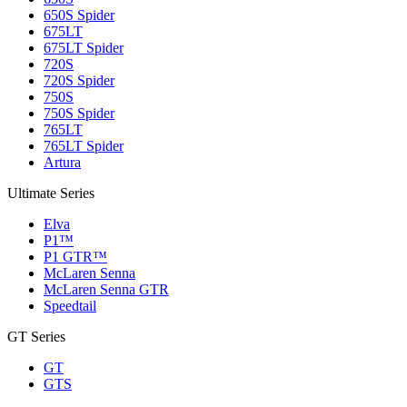
650S Spider
675LT
675LT Spider
720S
720S Spider
750S
750S Spider
765LT
765LT Spider
Artura
Ultimate Series
Elva
P1™
P1 GTR™
McLaren Senna
McLaren Senna GTR
Speedtail
GT Series
GT
GTS