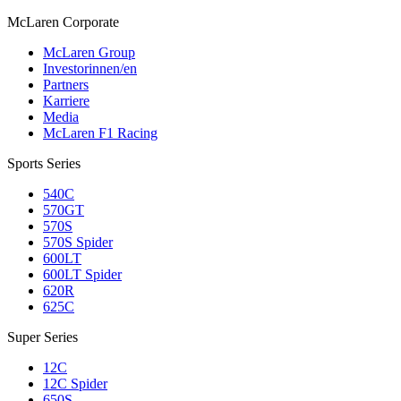
M
c
Laren Corporate
McLaren Group
Investorinnen/en
Partners
Karriere
Media
McLaren F1 Racing
Sports Series
540C
570GT
570S
570S Spider
600LT
600LT Spider
620R
625C
Super Series
12C
12C Spider
650S