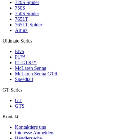
720S Spider
750S
750S Spider
765LT
765LT Spider
Artura
Ultimate Series
Elva
P1™
P1 GTR™
McLaren Senna
McLaren Senna GTR
Speedtail
GT Series
GT
GTS
Kontakt
Kontaktiere uns
Interesse Anmelden
Händlersuche