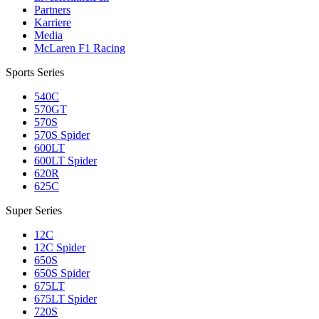
Partners
Karriere
Media
McLaren F1 Racing
Sports Series
540C
570GT
570S
570S Spider
600LT
600LT Spider
620R
625C
Super Series
12C
12C Spider
650S
650S Spider
675LT
675LT Spider
720S