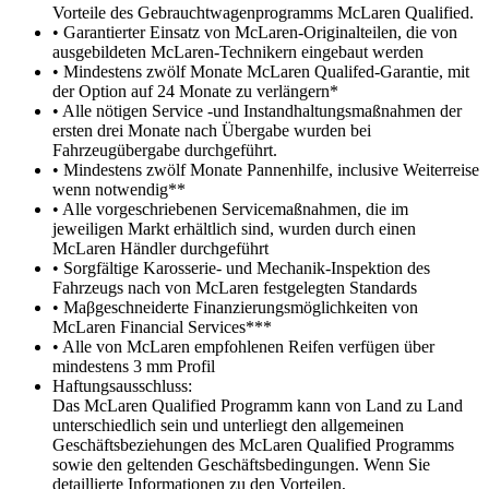
Vorteile des Gebrauchtwagenprogramms McLaren Qualified.
• Garantierter Einsatz von McLaren-Originalteilen, die von
ausgebildeten McLaren-Technikern eingebaut werden
• Mindestens zwölf Monate McLaren Qualifed-Garantie, mit
der Option auf 24 Monate zu verlängern*
• Alle nötigen Service -und Instandhaltungsmaßnahmen der
ersten drei Monate nach Übergabe wurden bei
Fahrzeugübergabe durchgeführt.
• Mindestens zwölf Monate Pannenhilfe, inclusive Weiterreise
wenn notwendig**
• Alle vorgeschriebenen Servicemaßnahmen, die im
jeweiligen Markt erhältlich sind, wurden durch einen
McLaren Händler durchgeführt
• Sorgfältige Karosserie- und Mechanik-Inspektion des
Fahrzeugs nach von McLaren festgelegten Standards
• Maβgeschneiderte Finanzierungsmöglichkeiten von
McLaren Financial Services***
• Alle von McLaren empfohlenen Reifen verfügen über
mindestens 3 mm Profil
Haftungsausschluss:
Das McLaren Qualified Programm kann von Land zu Land
unterschiedlich sein und unterliegt den allgemeinen
Geschäftsbeziehungen des McLaren Qualified Programms
sowie den geltenden Geschäftsbedingungen. Wenn Sie
detaillierte Informationen zu den Vorteilen,