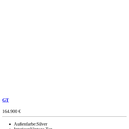
GT
164.900 €
Außenfarbe:
Silver