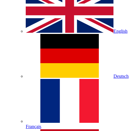
English
Deutsch
Français