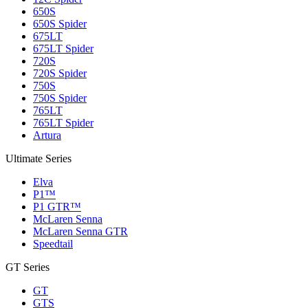
650S
650S Spider
675LT
675LT Spider
720S
720S Spider
750S
750S Spider
765LT
765LT Spider
Artura
Ultimate Series
Elva
P1™
P1 GTR™
McLaren Senna
McLaren Senna GTR
Speedtail
GT Series
GT
GTS