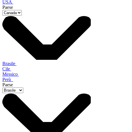
USA
Paese
Brasile
Cile
Messico
Perù
Paese