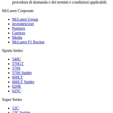
procedura di domanda e dei termini e condizioni applicabili.
M
c
Laren Corporate
McLaren Group
investitrici/ori
Partners
Carriera
Media
McLaren F1 Racing
Sports Series
540C
570GT
570S
570S Spider
600LT
600LT Spider
620R
625C
Super Series
12C
12C Spider