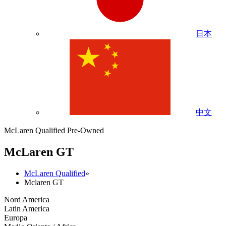
日本
中文
McLaren Qualified Pre-Owned
M
c
Laren GT
McLaren Qualified
»
Mclaren GT
Nord America
Latin America
Europa