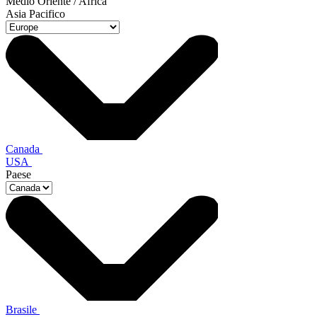
Medio Oriente / Africa
Asia Pacifico
Canada
USA
Paese
Brasile