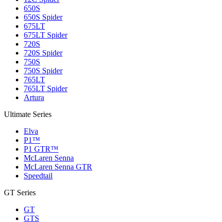
650S
650S Spider
675LT
675LT Spider
720S
720S Spider
750S
750S Spider
765LT
765LT Spider
Artura
Ultimate Series
Elva
P1™
P1 GTR™
McLaren Senna
McLaren Senna GTR
Speedtail
GT Series
GT
GTS