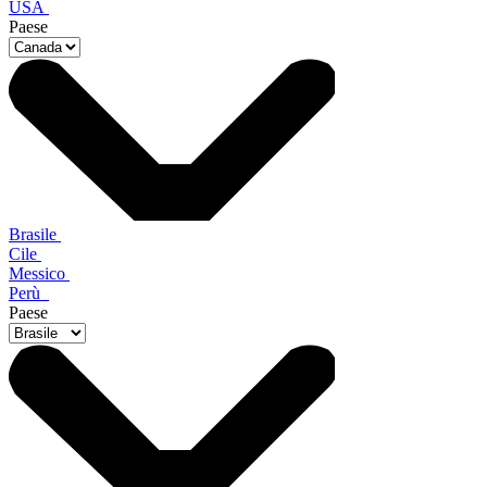
USA
Paese
Brasile
Cile
Messico
Perù
Paese