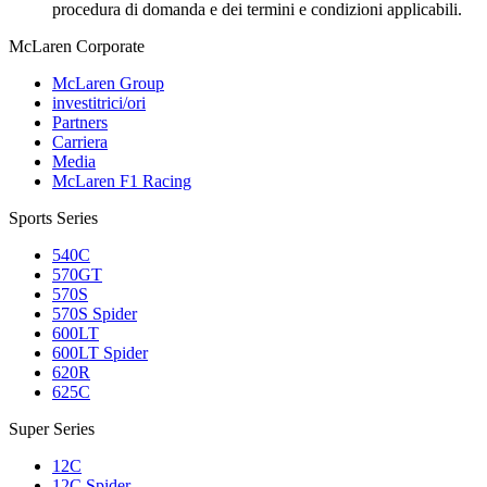
procedura di domanda e dei termini e condizioni applicabili.
M
c
Laren Corporate
McLaren Group
investitrici/ori
Partners
Carriera
Media
McLaren F1 Racing
Sports Series
540C
570GT
570S
570S Spider
600LT
600LT Spider
620R
625C
Super Series
12C
12C Spider