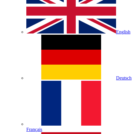
English
Deutsch
Français