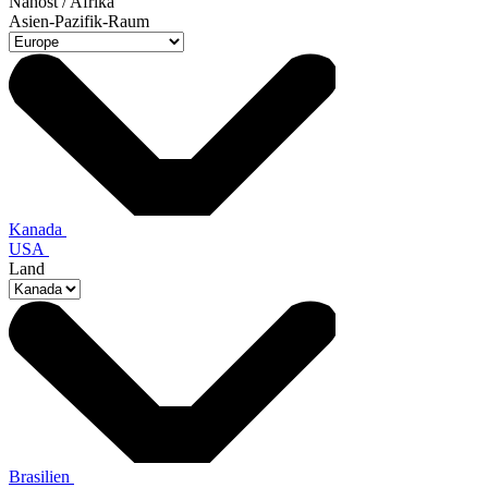
Nahost / Afrika
Asien-Pazifik-Raum
Kanada
USA
Land
Brasilien