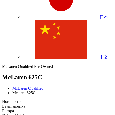
日本
中文
McLaren Qualified Pre-Owned
M
c
Laren 625C
McLaren Qualified
»
Mclaren 625C
Nordamerika
Lateinamerika
Europa