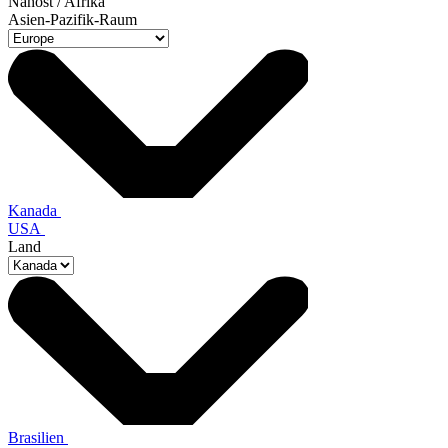
Nahost / Afrika
Asien-Pazifik-Raum
Kanada
USA
Land
Brasilien