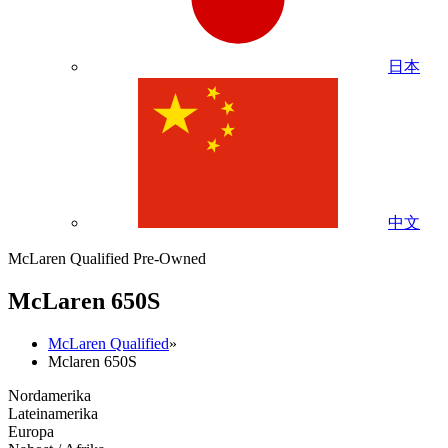
日本
中文
McLaren Qualified Pre-Owned
M
c
Laren 650S
McLaren Qualified
»
Mclaren 650S
Nordamerika
Lateinamerika
Europa