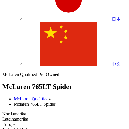
日本
中文
McLaren Qualified Pre-Owned
M
c
Laren 765LT Spider
McLaren Qualified
»
Mclaren 765LT Spider
Nordamerika
Lateinamerika
Europa