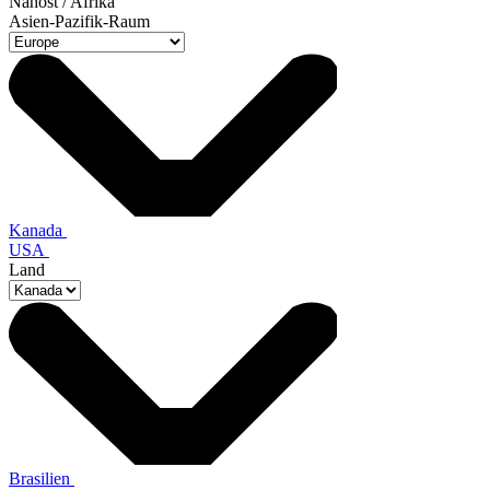
Nahost / Afrika
Asien-Pazifik-Raum
Kanada
USA
Land
Brasilien