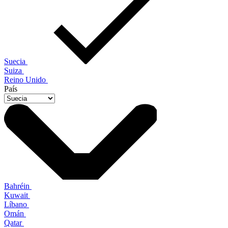
Suecia
Suiza
Reino Unido
País
Bahréin
Kuwait
Líbano
Omán
Qatar