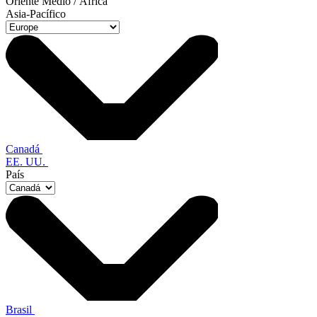
Oriente Medio / África
Asia-Pacífico
Canadá
EE. UU.
País
Brasil