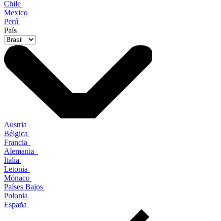
Chile
Mexico
Perú
País
Austria
Bélgica
Francia
Alemania
Italia
Letonia
Mónaco
Países Bajos
Polonia
España