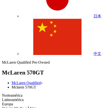
日本
中文
McLaren Qualified Pre-Owned
M
c
Laren 570GT
McLaren Qualified
»
Mclaren 570GT
Norteamérica
Latinoamérica
Europa