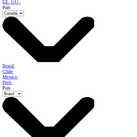
EE. UU.
País
Brasil
Chile
Mexico
Perú
País