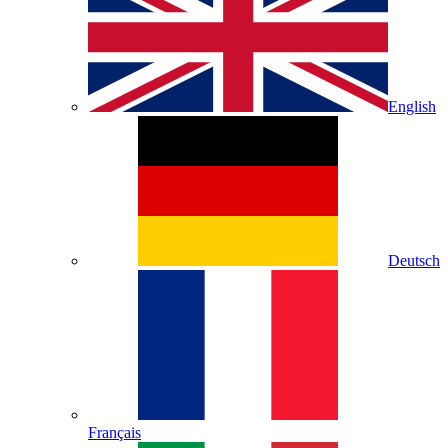
English
Deutsch
Français