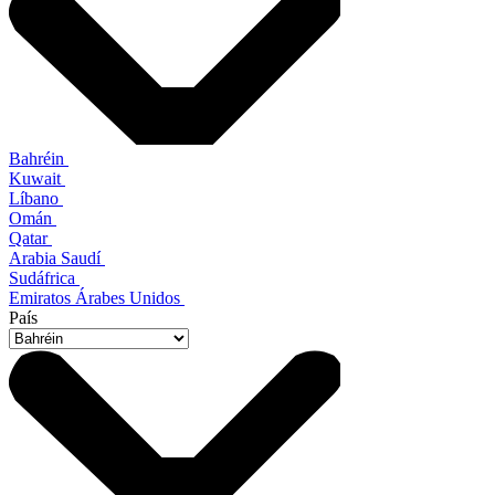
Bahréin
Kuwait
Líbano
Omán
Qatar
Arabia Saudí
Sudáfrica
Emiratos Árabes Unidos
País