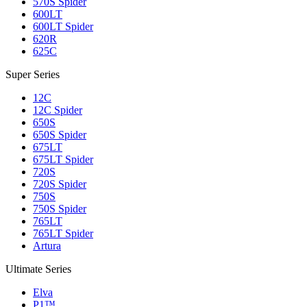
570S Spider
600LT
600LT Spider
620R
625C
Super Series
12C
12C Spider
650S
650S Spider
675LT
675LT Spider
720S
720S Spider
750S
750S Spider
765LT
765LT Spider
Artura
Ultimate Series
Elva
P1™