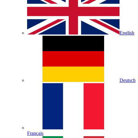
English
Deutsch
Français