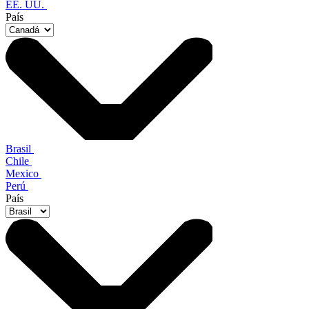
EE. UU.
País
Brasil
Chile
Mexico
Perú
País