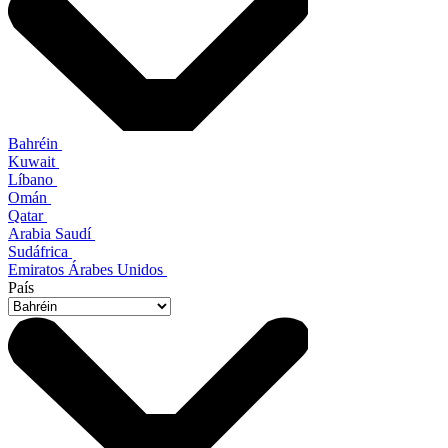
Bahréin
Kuwait
Líbano
Omán
Qatar
Arabia Saudí
Sudáfrica
Emiratos Árabes Unidos
País