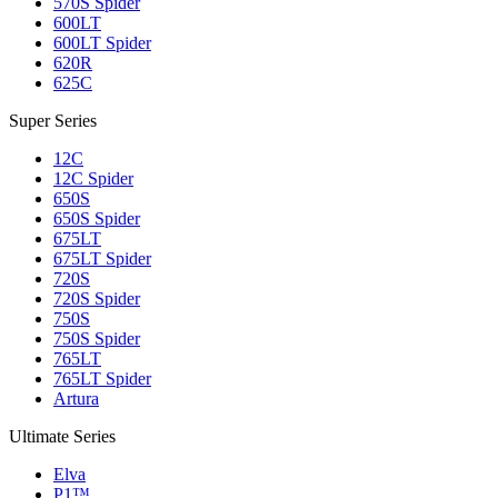
570S Spider
600LT
600LT Spider
620R
625C
Super Series
12C
12C Spider
650S
650S Spider
675LT
675LT Spider
720S
720S Spider
750S
750S Spider
765LT
765LT Spider
Artura
Ultimate Series
Elva
P1™