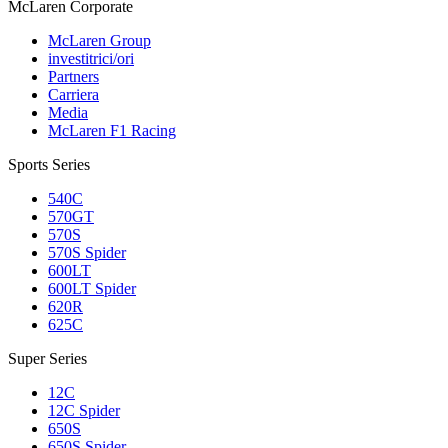
M
c
Laren Corporate
McLaren Group
investitrici/ori
Partners
Carriera
Media
McLaren F1 Racing
Sports Series
540C
570GT
570S
570S Spider
600LT
600LT Spider
620R
625C
Super Series
12C
12C Spider
650S
650S Spider