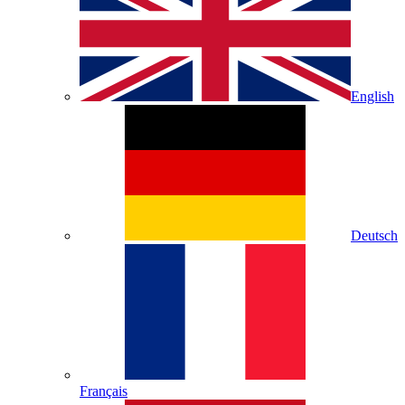
English
Deutsch
Français