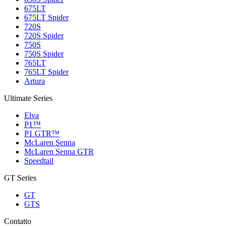
675LT
675LT Spider
720S
720S Spider
750S
750S Spider
765LT
765LT Spider
Artura
Ultimate Series
Elva
P1™
P1 GTR™
McLaren Senna
McLaren Senna GTR
Speedtail
GT Series
GT
GTS
Contatto