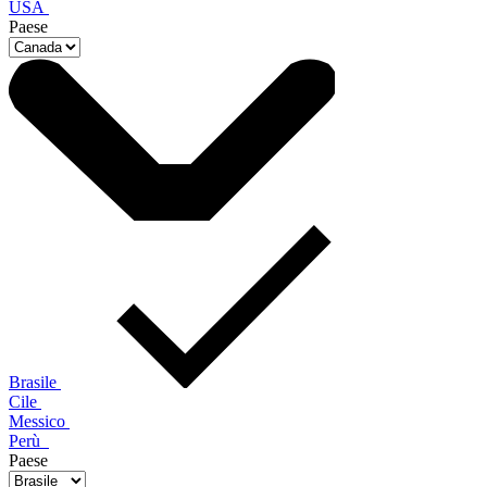
USA
Paese
Brasile
Cile
Messico
Perù
Paese