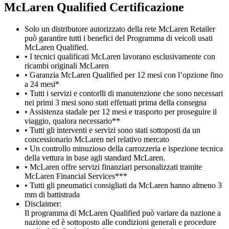
M
c
Laren Qualified Certificazione
Solo un distributore autorizzato della rete McLaren Retailer
può garantire tutti i benefici del Programma di veicoli usati
McLaren Qualified.
• I tecnici qualificati McLaren lavorano esclusivamente con
ricambi originali McLaren
• Garanzia McLaren Qualified per 12 mesi con l’opzione fino
a 24 mesi*
• Tutti i servizi e contorlli di manutenzione che sono necessari
nei primi 3 mesi sono stati effetuati prima della consegna
• Assistenza stadale per 12 mesi e trasporto per proseguire il
viaggio, qualora necessario**
• Tutti gli interventi e servizi sono stati sottoposti da un
concessionario McLaren nel relativo mercato
• Un controllo minuzioso della carrozzeria e ispezione tecnica
della vettura in base agli standard McLaren.
• McLaren offre servizi finanziari personalizzati tramite
McLaren Financial Services***
• Tutti gli pneumatici consigliati da McLaren hanno almeno 3
mm di battistrada
Disclaimer:
Il programma di McLaren Qualified può variare da nazione a
nazione ed è sottoposto alle condizioni generali e procedure