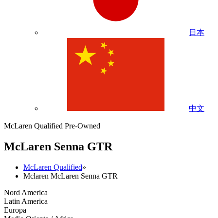
日本
中文
McLaren Qualified Pre-Owned
M
c
Laren Senna GTR
McLaren Qualified
»
Mclaren McLaren Senna GTR
Nord America
Latin America
Europa