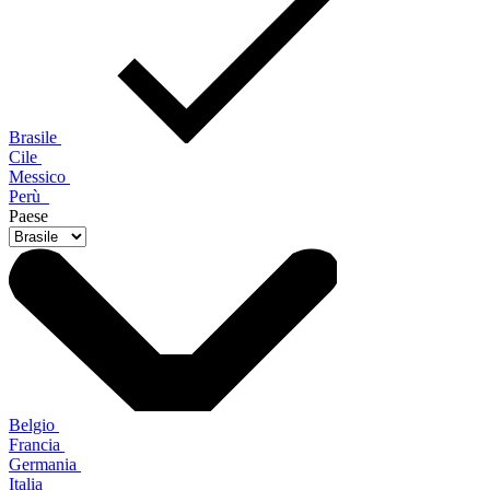
Brasile
Cile
Messico
Perù
Paese
Belgio
Francia
Germania
Italia