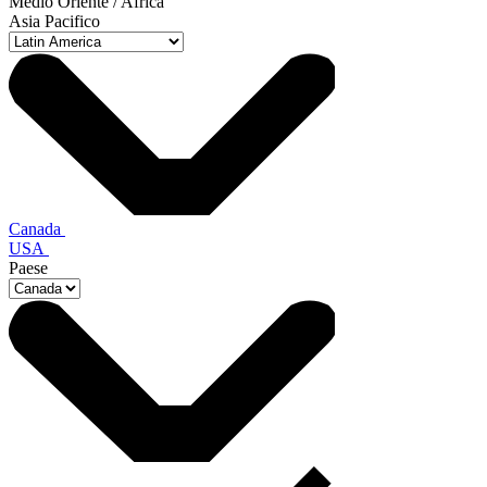
Medio Oriente / Africa
Asia Pacifico
Canada
USA
Paese