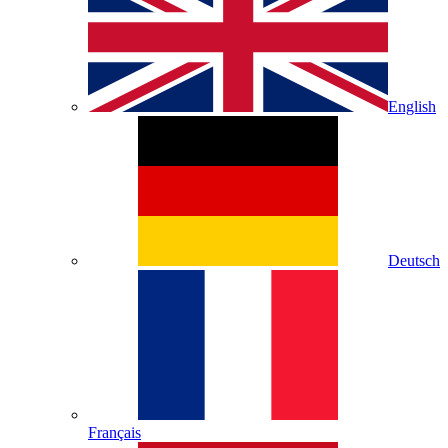
English
Deutsch
Français