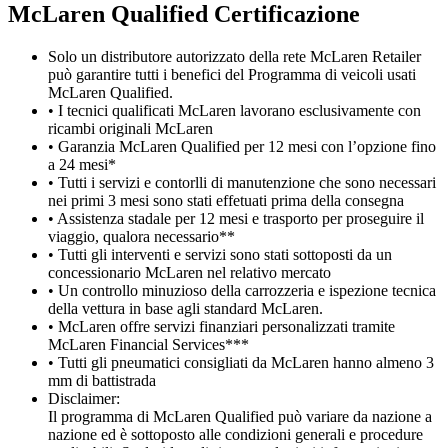
M
c
Laren Qualified Certificazione
Solo un distributore autorizzato della rete McLaren Retailer
può garantire tutti i benefici del Programma di veicoli usati
McLaren Qualified.
• I tecnici qualificati McLaren lavorano esclusivamente con
ricambi originali McLaren
• Garanzia McLaren Qualified per 12 mesi con l’opzione fino
a 24 mesi*
• Tutti i servizi e contorlli di manutenzione che sono necessari
nei primi 3 mesi sono stati effetuati prima della consegna
• Assistenza stadale per 12 mesi e trasporto per proseguire il
viaggio, qualora necessario**
• Tutti gli interventi e servizi sono stati sottoposti da un
concessionario McLaren nel relativo mercato
• Un controllo minuzioso della carrozzeria e ispezione tecnica
della vettura in base agli standard McLaren.
• McLaren offre servizi finanziari personalizzati tramite
McLaren Financial Services***
• Tutti gli pneumatici consigliati da McLaren hanno almeno 3
mm di battistrada
Disclaimer:
Il programma di McLaren Qualified può variare da nazione a
nazione ed è sottoposto alle condizioni generali e procedure