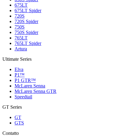
675LT
675LT Spider
720S
720S Spider
750S
750S Spider
765LT
765LT Spider
Artura
Ultimate Series
Elva
P1™
P1 GTR™
McLaren Senna
McLaren Senna GTR
Speedtail
GT Series
GT
GTS
Contatto