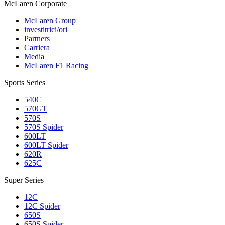
M
c
Laren Corporate
McLaren Group
investitrici/ori
Partners
Carriera
Media
McLaren F1 Racing
Sports Series
540C
570GT
570S
570S Spider
600LT
600LT Spider
620R
625C
Super Series
12C
12C Spider
650S
650S Spider