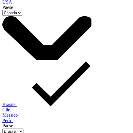
USA
Paese
Brasile
Cile
Messico
Perù
Paese