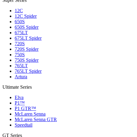
Super Series
12C
12C Spider
650S
650S Spider
675LT
675LT Spider
720S
720S Spider
750S
750S Spider
765LT
765LT Spider
Artura
Ultimate Series
Elva
P1™
P1 GTR™
McLaren Senna
McLaren Senna GTR
Speedtail
GT Series