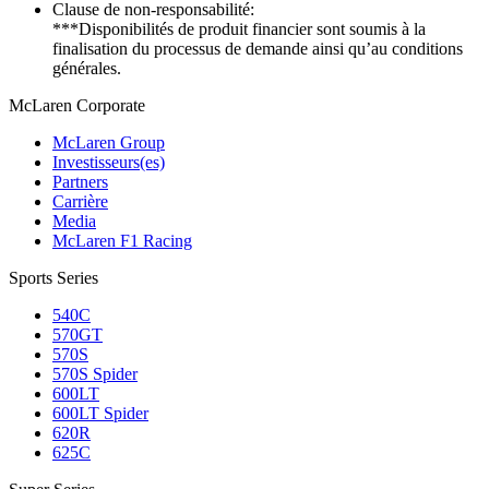
Clause de non-responsabilité:
***Disponibilités de produit financier sont soumis à la
finalisation du processus de demande ainsi qu’au conditions
générales.
M
c
Laren Corporate
McLaren Group
Investisseurs(es)
Partners
Carrière
Media
McLaren F1 Racing
Sports Series
540C
570GT
570S
570S Spider
600LT
600LT Spider
620R
625C