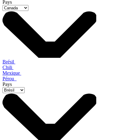
Pays
Brésil
Chili
Mexique
Pérou
Pays