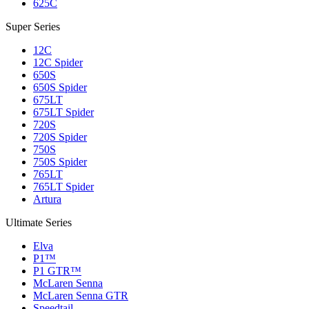
625C
Super Series
12C
12C Spider
650S
650S Spider
675LT
675LT Spider
720S
720S Spider
750S
750S Spider
765LT
765LT Spider
Artura
Ultimate Series
Elva
P1™
P1 GTR™
McLaren Senna
McLaren Senna GTR
Speedtail