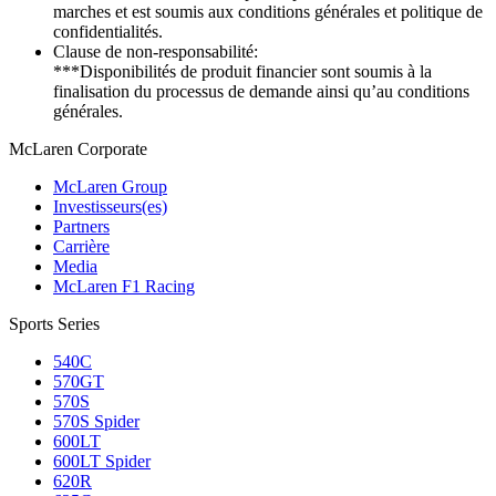
marches et est soumis aux conditions générales et politique de
confidentialités.
Clause de non-responsabilité:
***Disponibilités de produit financier sont soumis à la
finalisation du processus de demande ainsi qu’au conditions
générales.
M
c
Laren Corporate
McLaren Group
Investisseurs(es)
Partners
Carrière
Media
McLaren F1 Racing
Sports Series
540C
570GT
570S
570S Spider
600LT
600LT Spider
620R