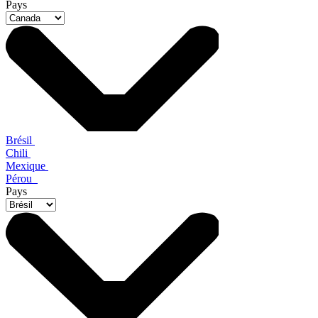
Pays
Brésil
Chili
Mexique
Pérou
Pays