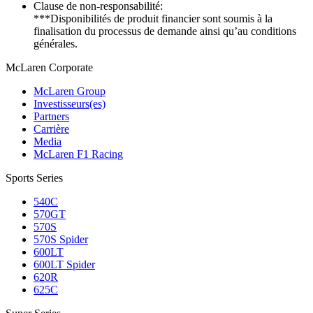
Clause de non-responsabilité:
***Disponibilités de produit financier sont soumis à la
finalisation du processus de demande ainsi qu’au conditions
générales.
M
c
Laren Corporate
McLaren Group
Investisseurs(es)
Partners
Carrière
Media
McLaren F1 Racing
Sports Series
540C
570GT
570S
570S Spider
600LT
600LT Spider
620R
625C