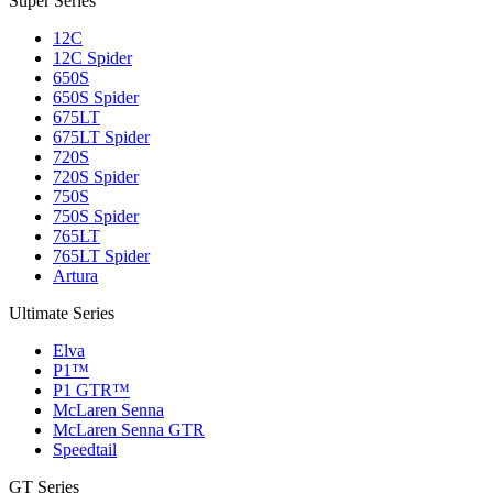
Super Series
12C
12C Spider
650S
650S Spider
675LT
675LT Spider
720S
720S Spider
750S
750S Spider
765LT
765LT Spider
Artura
Ultimate Series
Elva
P1™
P1 GTR™
McLaren Senna
McLaren Senna GTR
Speedtail
GT Series