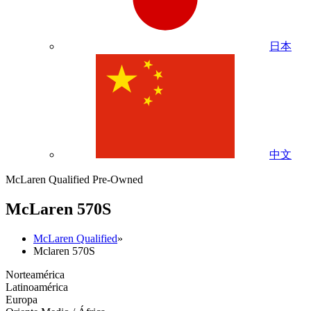
日本
中文
McLaren Qualified Pre-Owned
M
c
Laren 570S
McLaren Qualified
»
Mclaren 570S
Norteamérica
Latinoamérica
Europa