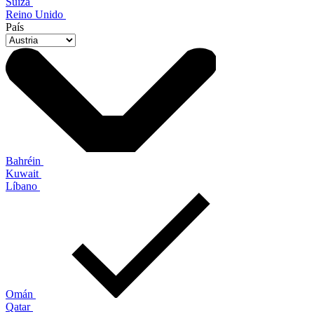
Suiza
Reino Unido
País
Bahréin
Kuwait
Líbano
Omán
Qatar