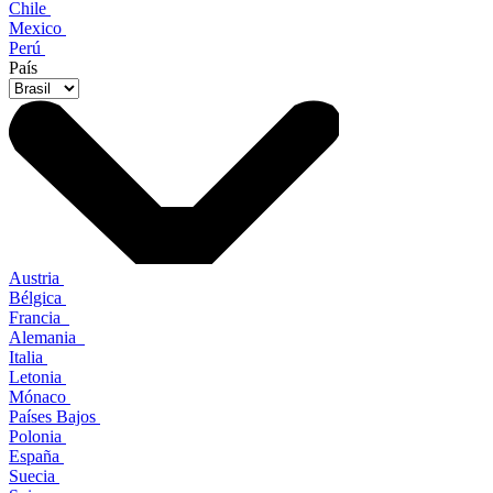
Chile
Mexico
Perú
País
Austria
Bélgica
Francia
Alemania
Italia
Letonia
Mónaco
Países Bajos
Polonia
España
Suecia