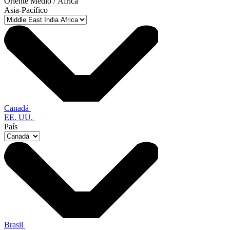
Oriente Medio / África
Asia-Pacífico
Canadá
EE. UU.
País
Brasil