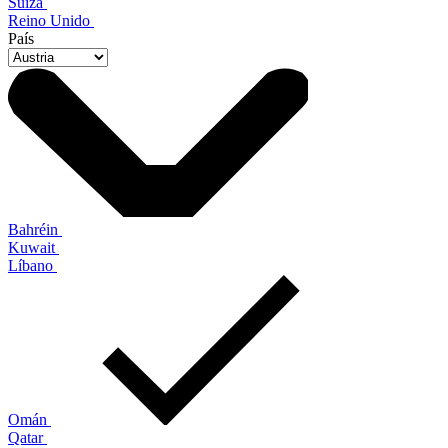
Suiza
Reino Unido
País
Bahréin
Kuwait
Líbano
Omán
Qatar