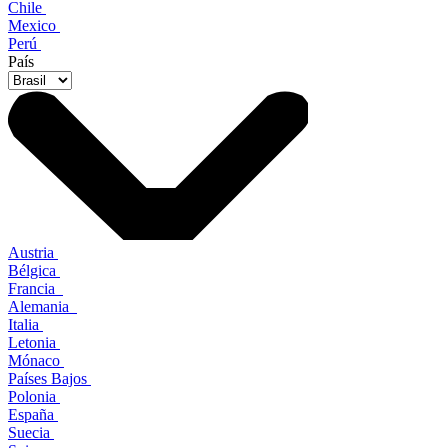
Chile
Mexico
Perú
País
Austria
Bélgica
Francia
Alemania
Italia
Letonia
Mónaco
Países Bajos
Polonia
España
Suecia