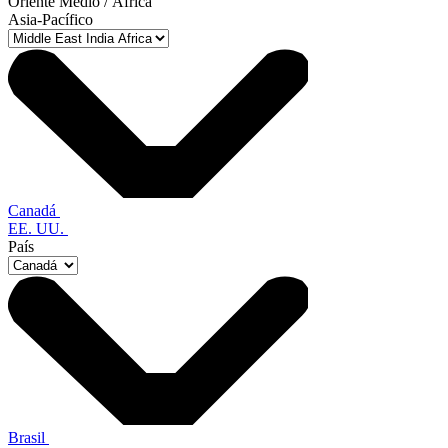
Oriente Medio / África
Asia-Pacífico
Canadá
EE. UU.
País
Brasil