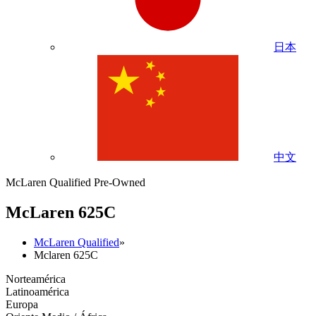
日本
中文
McLaren Qualified Pre-Owned
M
c
Laren 625C
McLaren Qualified
»
Mclaren 625C
Norteamérica
Latinoamérica
Europa