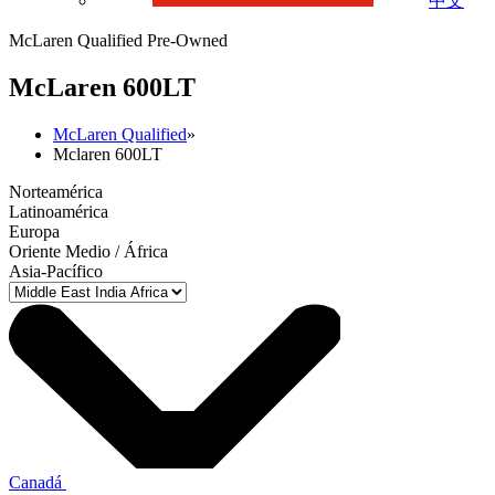
中文
McLaren Qualified Pre-Owned
M
c
Laren 600LT
McLaren Qualified
»
Mclaren 600LT
Norteamérica
Latinoamérica
Europa
Oriente Medio / África
Asia-Pacífico
Canadá