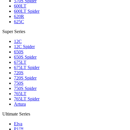
570S Spider
600LT
600LT Spider
620R
625C
Super Series
12C
12C Spider
650S
650S Spider
675LT
675LT Spider
720S
720S Spider
750S
750S Spider
765LT
765LT Spider
Artura
Ultimate Series
Elva
P1™