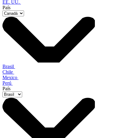
EE. UU.
País
Brasil
Chile
Mexico
Perú
País