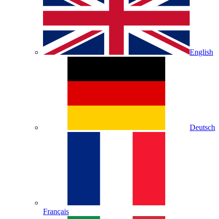
English
Deutsch
Français