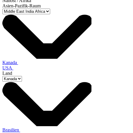
Nahost / Afrika
Asien-Pazifik-Raum
Kanada
USA
Land
Brasilien