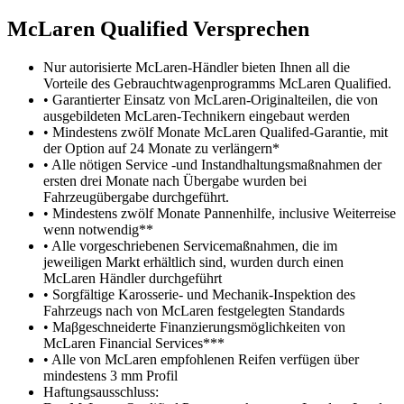
M
c
Laren Qualified Versprechen
Nur autorisierte McLaren-Händler bieten Ihnen all die
Vorteile des Gebrauchtwagenprogramms McLaren Qualified.
• Garantierter Einsatz von McLaren-Originalteilen, die von
ausgebildeten McLaren-Technikern eingebaut werden
• Mindestens zwölf Monate McLaren Qualifed-Garantie, mit
der Option auf 24 Monate zu verlängern*
• Alle nötigen Service -und Instandhaltungsmaßnahmen der
ersten drei Monate nach Übergabe wurden bei
Fahrzeugübergabe durchgeführt.
• Mindestens zwölf Monate Pannenhilfe, inclusive Weiterreise
wenn notwendig**
• Alle vorgeschriebenen Servicemaßnahmen, die im
jeweiligen Markt erhältlich sind, wurden durch einen
McLaren Händler durchgeführt
• Sorgfältige Karosserie- und Mechanik-Inspektion des
Fahrzeugs nach von McLaren festgelegten Standards
• Maβgeschneiderte Finanzierungsmöglichkeiten von
McLaren Financial Services***
• Alle von McLaren empfohlenen Reifen verfügen über
mindestens 3 mm Profil
Haftungsausschluss: