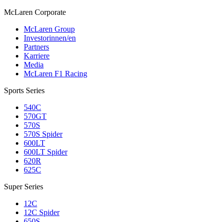
M
c
Laren Corporate
McLaren Group
Investorinnen/en
Partners
Karriere
Media
McLaren F1 Racing
Sports Series
540C
570GT
570S
570S Spider
600LT
600LT Spider
620R
625C
Super Series
12C
12C Spider
650S