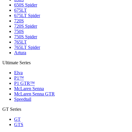
650S Spider
675LT
675LT Spider
720S
720S Spider
750S
750S Spider
765LT
765LT Spider
Artura
Ultimate Series
Elva
P1™
P1 GTR™
McLaren Senna
McLaren Senna GTR
Speedtail
GT Series
GT
GTS