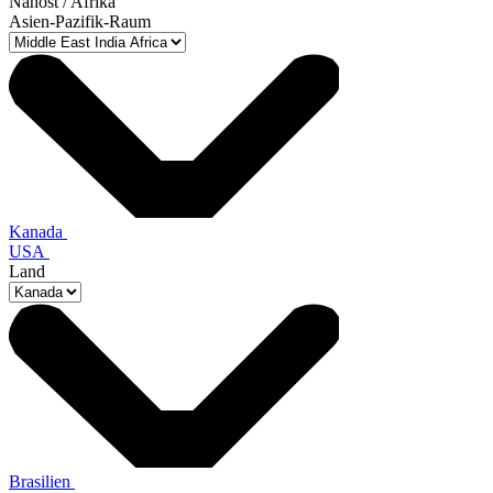
Nahost / Afrika
Asien-Pazifik-Raum
Kanada
USA
Land
Brasilien