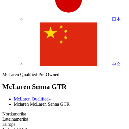
日本
中文
McLaren Qualified Pre-Owned
M
c
Laren Senna GTR
McLaren Qualified
»
Mclaren McLaren Senna GTR
Nordamerika
Lateinamerika
Europa