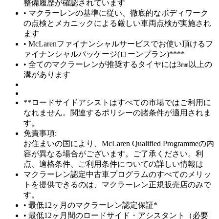
整備履歴が確認されています
• マクラーレンの基準に従い、徹底的なボディワーク
の点検とメカニックによる厳しい車両点検が実施され
ます
• McLarenファイナンシャルサービスでお使い頂けるフ
ァイナンシャルパッケージ(ローンプラン)****
• 全てのマクラーレンが推奨するタイヤには3㎜以上の
溝があります
**ロードサイドアシストはすべての市場ではご利用に
なれません。関連するポリシーの諸条件が適用されま
す。
免責事項:
お住まいの国により、McLaren Qualified Programmeの内
容が異なる場合がございます。ご了承ください。利
点、適格条件、ご利用条件についての詳しい情報は
マクラーレン認定中古車プログラムのすべてのメリッ
トを提供できるのは、マクラーレン正規販売店のみで
す。
• 最低12ヶ月のマクラーレン認定保証*
• 最低12ヶ月間のロードサイド・アシスタント（必要