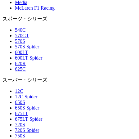
Media
McLaren F1 Racing
スポーツ・シリーズ
540C
570GT
570S
570S Spider
600LT
600LT Spider
620R
625C
スーパー・シリーズ
12C
12C Spider
650S
650S Spider
675LT
675LT Spider
720S
720S Spider
750S