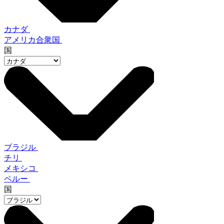
カナダ
アメリカ合衆国
国
ブラジル
チリ
メキシコ
ペルー
国