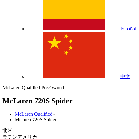
Español
中文
McLaren Qualified Pre-Owned
M
c
Laren 720S Spider
McLaren Qualified
»
Mclaren 720S Spider
北米
ラテンアメリカ