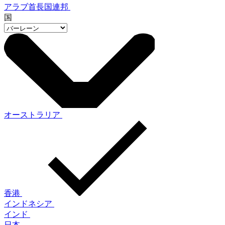
アラブ首長国連邦
国
オーストラリア
香港
インドネシア
インド
日本