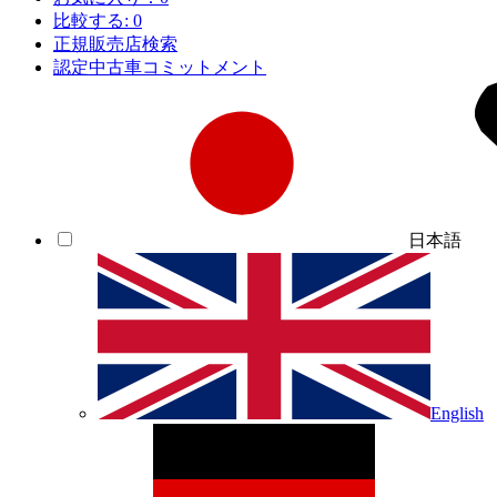
比較する:
0
正規販売店検索
認定中古車コミットメント
日本語
English