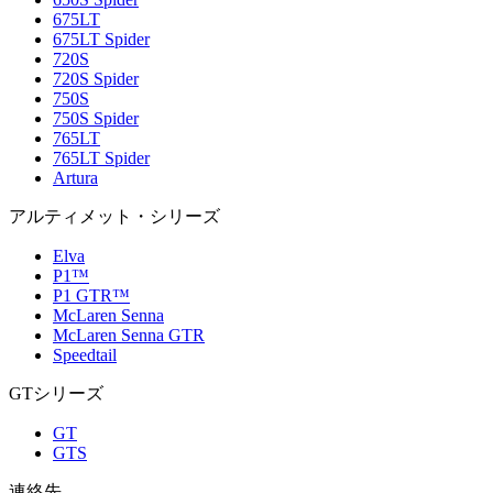
675LT
675LT Spider
720S
720S Spider
750S
750S Spider
765LT
765LT Spider
Artura
アルティメット・シリーズ
Elva
P1™
P1 GTR™
McLaren Senna
McLaren Senna GTR
Speedtail
GTシリーズ
GT
GTS
連絡先