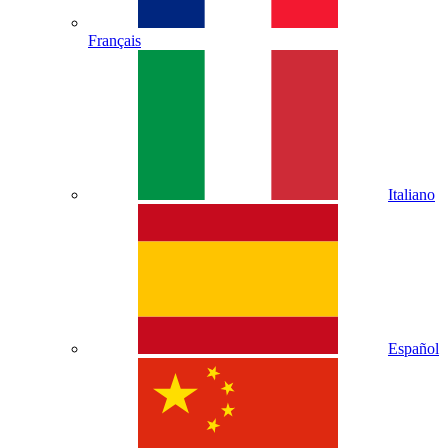
Français
Italiano
Español