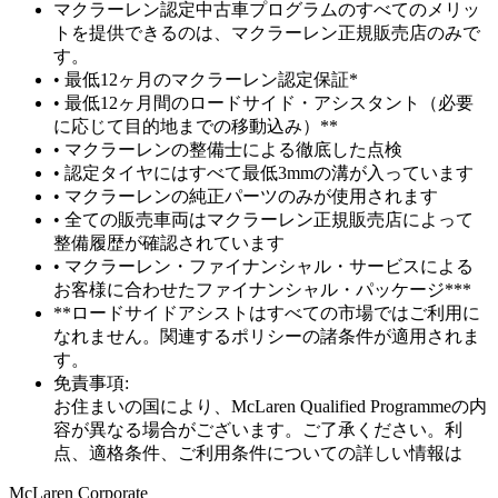
マクラーレン認定中古車プログラムのすべてのメリッ
トを提供できるのは、マクラーレン正規販売店のみで
す。
• 最低12ヶ月のマクラーレン認定保証*
• 最低12ヶ月間のロードサイド・アシスタント（必要
に応じて目的地までの移動込み）**
• マクラーレンの整備士による徹底した点検
• 認定タイヤにはすべて最低3mmの溝が入っています
• マクラーレンの純正パーツのみが使用されます
• 全ての販売車両はマクラーレン正規販売店によって
整備履歴が確認されています
• マクラーレン・ファイナンシャル・サービスによる
お客様に合わせたファイナンシャル・パッケージ***
**ロードサイドアシストはすべての市場ではご利用に
なれません。関連するポリシーの諸条件が適用されま
す。
免責事項:
お住まいの国により、McLaren Qualified Programmeの内
容が異なる場合がございます。ご了承ください。利
点、適格条件、ご利用条件についての詳しい情報は
M
c
Laren Corporate