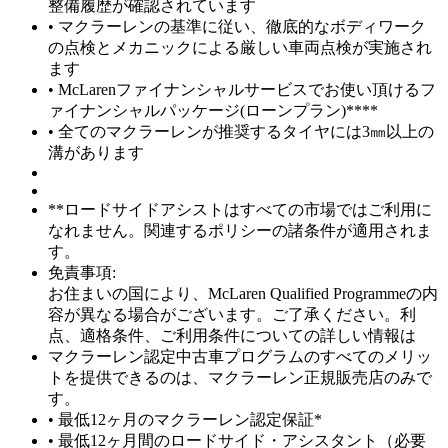
整備履歴が確認されています
• マクラーレンの基準に従い、徹底的なボディワーク
の点検とメカニックによる厳しい車両点検が実施され
ます
• McLarenファイナンシャルサービスでお使い頂けるフ
ァイナンシャルパッケージ(ローンプラン)****
• 全てのマクラーレンが推奨するタイヤには3㎜以上の
溝があります
**ロードサイドアシストはすべての市場ではご利用に
なれません。関連するポリシーの諸条件が適用されま
す。
免責事項:
お住まいの国により、McLaren Qualified Programmeの内
容が異なる場合がございます。ご了承ください。利
点、適格条件、ご利用条件についての詳しい情報は
マクラーレン認定中古車プログラムのすべてのメリッ
トを提供できるのは、マクラーレン正規販売店のみで
す。
• 最低12ヶ月のマクラーレン認定保証*
• 最低12ヶ月間のロードサイド・アシスタント（必要