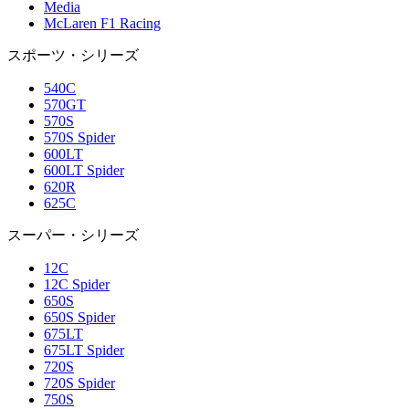
Media
McLaren F1 Racing
スポーツ・シリーズ
540C
570GT
570S
570S Spider
600LT
600LT Spider
620R
625C
スーパー・シリーズ
12C
12C Spider
650S
650S Spider
675LT
675LT Spider
720S
720S Spider
750S