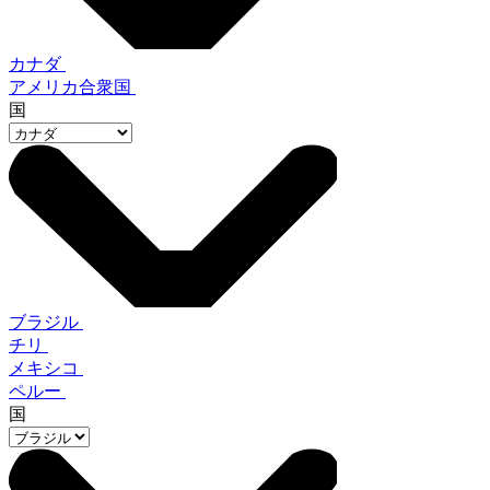
カナダ
アメリカ合衆国
国
ブラジル
チリ
メキシコ
ペルー
国