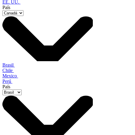
EE. UU.
País
Brasil
Chile
Mexico
Perú
País