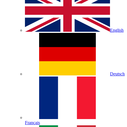
English
Deutsch
Français