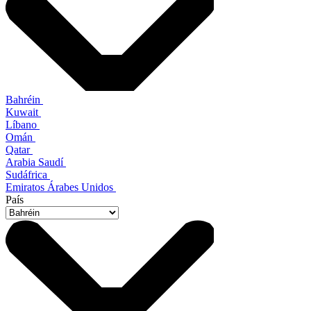
Bahréin
Kuwait
Líbano
Omán
Qatar
Arabia Saudí
Sudáfrica
Emiratos Árabes Unidos
País