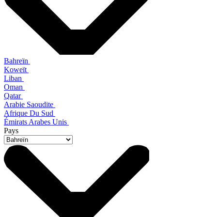
Bahreïn
Koweït
Liban
Oman
Qatar
Arabie Saoudite
Afrique Du Sud
Émirats Arabes Unis
Pays