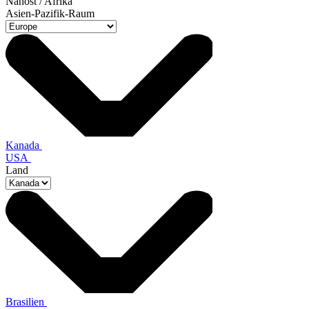
Nahost / Afrika
Asien-Pazifik-Raum
Kanada
USA
Land
Brasilien