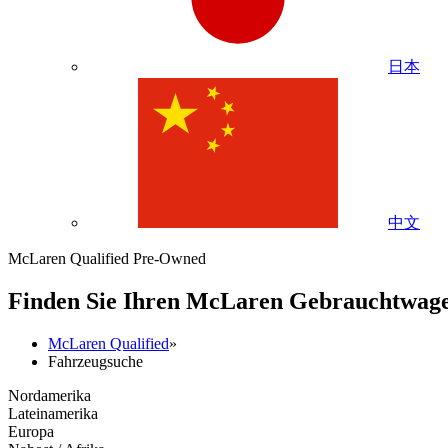
日本
中文
McLaren Qualified Pre-Owned
Finden Sie Ihren M
c
Laren Gebrauchtwag
McLaren Qualified
»
Fahrzeugsuche
Nordamerika
Lateinamerika
Europa