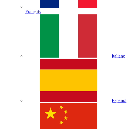
Français
Italiano
Español