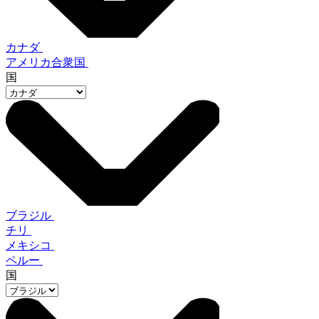
カナダ
アメリカ合衆国
国
ブラジル
チリ
メキシコ
ペルー
国