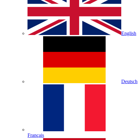
English
Deutsch
Français