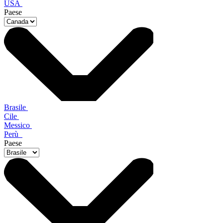
USA
Paese
Brasile
Cile
Messico
Perù
Paese